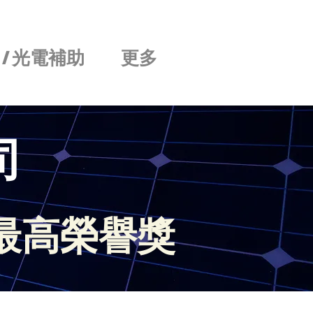
/ 光電補助
更多
司
V最高榮譽獎