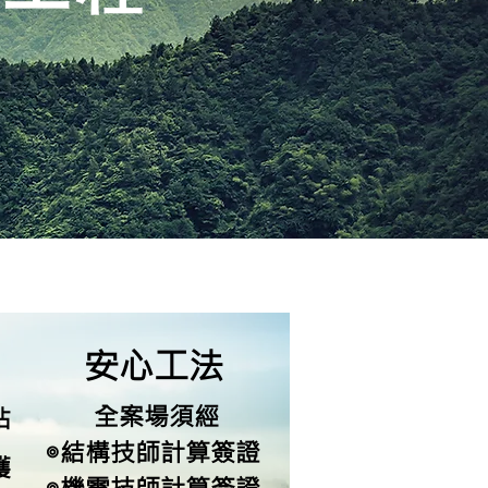
安心工法
安心工法
全案場須經
站
◎結構技師計算簽證
護
◎機電技師計算簽證